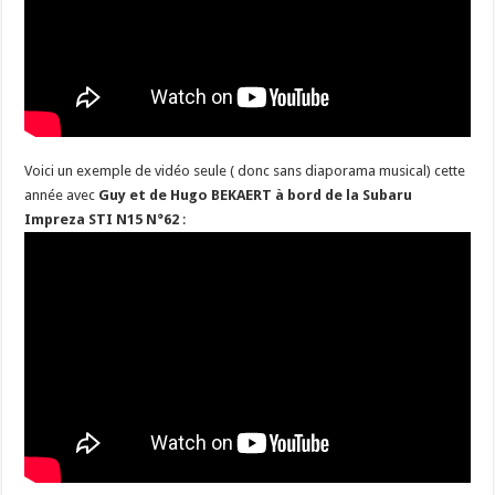
Voici un exemple de vidéo seule ( donc sans diaporama musical) cette
année avec
Guy et de Hugo BEKAERT à bord de la Subaru
Impreza STI N15 N°62
: