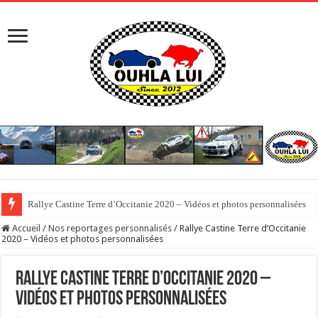
Rallye Castine Terre d’Occitanie 2020 – Vidéos et photos personnalisées
Reportages vidéo et photos personnalisées – Rallye des Vallons Ardéchois
Accueil
/
Nos reportages personnalisés
/
Rallye Castine Terre d’Occitanie
2020 – Vidéos et photos personnalisées
Rallye Castine Terre d’Occitanie 2020 –
Vidéos et photos personnalisées